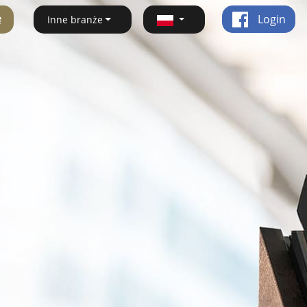
ę
Login
Inne branże