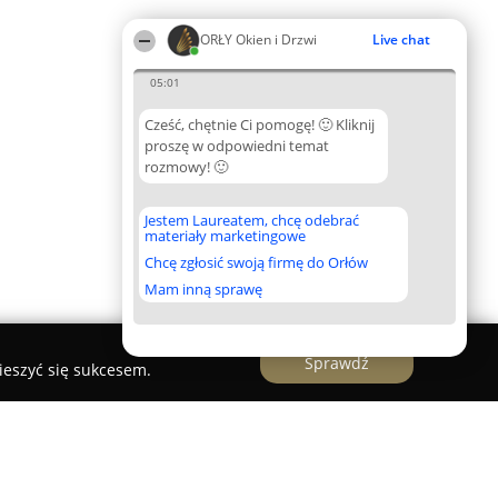
ORŁY Okien i Drzwi
Live chat
05:01
Cześć, chętnie Ci pomogę! 🙂 Kliknij
proszę w odpowiedni temat
rozmowy! 🙂
Jestem Laureatem, chcę odebrać
materiały marketingowe
Chcę zgłosić swoją firmę do Orłów
Mam inną sprawę
Sprawdź
ieszyć się sukcesem.