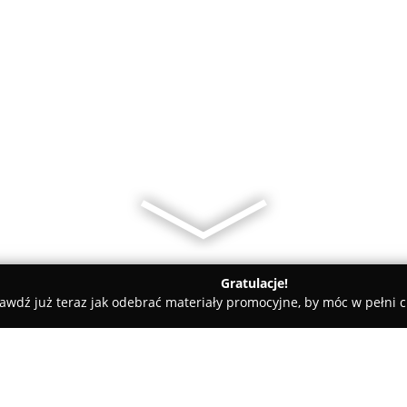
Gratulacje!
awdź już teraz jak odebrać materiały promocyjne, by móc w pełni c
olarnia Gawrysiak - drzwi, schody, meble, szafy