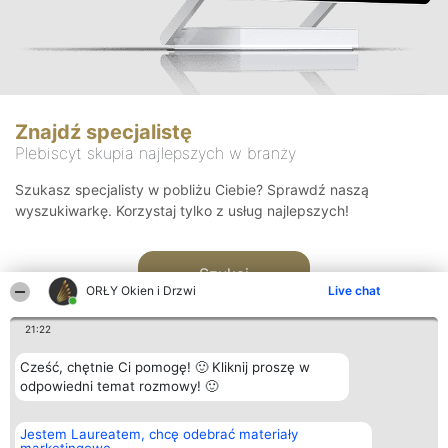
Znajdź specjalistę
Plebiscyt skupia najlepszych w branży
Szukasz specjalisty w pobliżu Ciebie? Sprawdź naszą
wyszukiwarkę. Korzystaj tylko z usług najlepszych!
Szukaj
ORŁY Okien i Drzwi
Live chat
21:22
Cześć, chętnie Ci pomogę! 🙂 Kliknij proszę w
odpowiedni temat rozmowy! 🙂
Organizator plebiscytu
Plebiscyt
Kontakt
Jestem Laureatem, chcę odebrać materiały
Bright Side Solutions sp. z o.
Laureaci
Kontakt