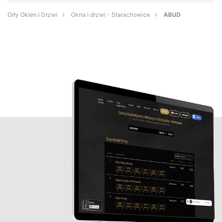
Orły Okien i Drzwi
Okna i drzwi - Starachowice
ABUD