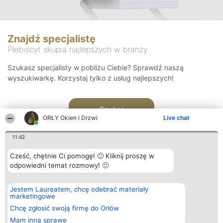
Znajdź specjalistę
Plebiscyt skupia najlepszych w branży
Szukasz specjalisty w pobliżu Ciebie? Sprawdź naszą
wyszukiwarkę. Korzystaj tylko z usług najlepszych!
Szukaj
ORŁY Okien i Drzwi
Live chat
11:42
Cześć, chętnie Ci pomogę! 🙂 Kliknij proszę w
odpowiedni temat rozmowy! 🙂
Organizator plebiscytu
Plebiscyt
Kontakt
Jestem Laureatem, chcę odebrać materiały
Bright Side Solutions sp. z o.
Laureaci
Kontakt
marketingowe
o. sp. k.
Lista
ul. Ruska 22
wszystkich
Chcę zgłosić swoją firmę do Orłów
Wrocław 50-079
Laureatów
Mam inną sprawę
KRS 0000749100 | Regon
Zasady