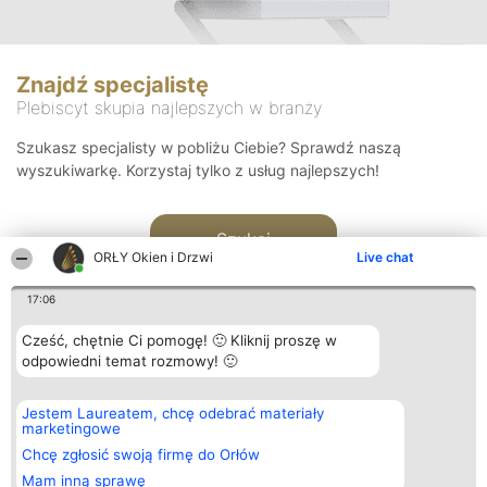
Znajdź specjalistę
Plebiscyt skupia najlepszych w branży
Szukasz specjalisty w pobliżu Ciebie? Sprawdź naszą
wyszukiwarkę. Korzystaj tylko z usług najlepszych!
Szukaj
ORŁY Okien i Drzwi
Live chat
17:06
Cześć, chętnie Ci pomogę! 🙂 Kliknij proszę w
odpowiedni temat rozmowy! 🙂
Organizator plebiscytu
Plebiscyt
Kontakt
Jestem Laureatem, chcę odebrać materiały
Bright Side Solutions sp. z o.
Laureaci
Kontakt
marketingowe
o. sp. k.
Lista
ul. Ruska 22
wszystkich
Chcę zgłosić swoją firmę do Orłów
Wrocław 50-079
Laureatów
Mam inną sprawę
KRS 0000749100 | Regon
Zasady