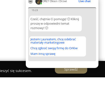
ORŁY Okien i Drzwi
Live chat
15:23
Cześć, chętnie Ci pomogę! 🙂 Kliknij
proszę w odpowiedni temat
rozmowy! 🙂
Jestem Laureatem, chcę odebrać
materiały marketingowe
Chcę zgłosić swoją firmę do Orłów
Mam inną sprawę
Sprawdź
ieszyć się sukcesem.