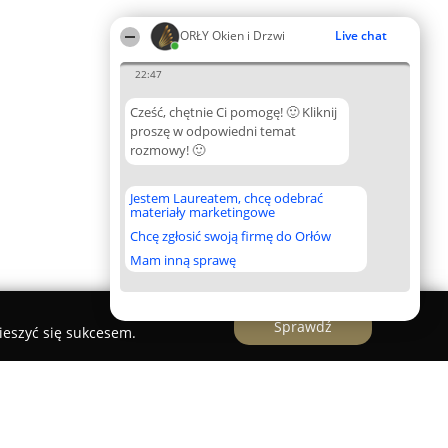
ORŁY Okien i Drzwi
Live chat
22:47
Cześć, chętnie Ci pomogę! 🙂 Kliknij
proszę w odpowiedni temat
rozmowy! 🙂
Jestem Laureatem, chcę odebrać
materiały marketingowe
Chcę zgłosić swoją firmę do Orłów
Mam inną sprawę
Sprawdź
ieszyć się sukcesem.