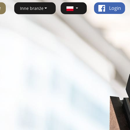
ę
Login
Inne branże