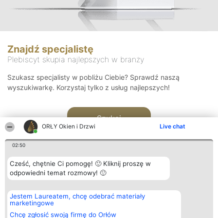
Znajdź specjalistę
Plebiscyt skupia najlepszych w branży
Szukasz specjalisty w pobliżu Ciebie? Sprawdź naszą
wyszukiwarkę. Korzystaj tylko z usług najlepszych!
Szukaj
ORŁY Okien i Drzwi
Live chat
02:50
Cześć, chętnie Ci pomogę! 🙂 Kliknij proszę w
odpowiedni temat rozmowy! 🙂
Organizator plebiscytu
Plebiscyt
Kontakt
Jestem Laureatem, chcę odebrać materiały
Bright Side Solutions sp. z o.
Laureaci
Kontakt
marketingowe
o. sp. k.
Lista
ul. Ruska 22
wszystkich
Chcę zgłosić swoją firmę do Orłów