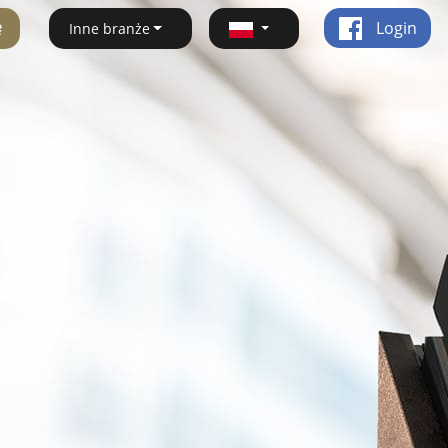
ę
Login
Inne branże