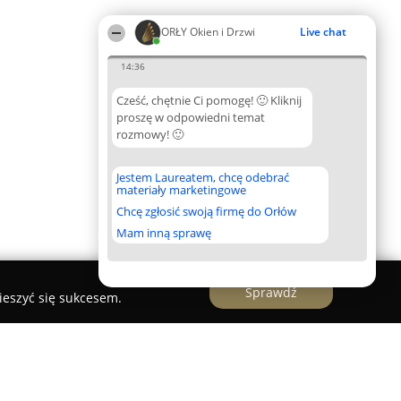
ORŁY Okien i Drzwi
Live chat
14:36
Cześć, chętnie Ci pomogę! 🙂 Kliknij
proszę w odpowiedni temat
rozmowy! 🙂
Jestem Laureatem, chcę odebrać
materiały marketingowe
Chcę zgłosić swoją firmę do Orłów
Mam inną sprawę
Sprawdź
ieszyć się sukcesem.