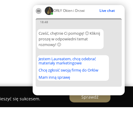
ORŁY Okien i Drzwi
Live chat
18:48
Cześć, chętnie Ci pomogę! 🙂 Kliknij
proszę w odpowiedni temat
rozmowy! 🙂
Jestem Laureatem, chcę odebrać
materiały marketingowe
Chcę zgłosić swoją firmę do Orłów
Mam inną sprawę
Sprawdź
ieszyć się sukcesem.