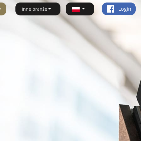
ę
Login
Inne branże