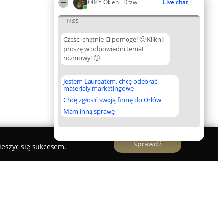
ORŁY Okien i Drzwi
Live chat
14:05
Cześć, chętnie Ci pomogę! 🙂 Kliknij
proszę w odpowiedni temat
rozmowy! 🙂
Jestem Laureatem, chcę odebrać
materiały marketingowe
Chcę zgłosić swoją firmę do Orłów
Mam inną sprawę
Sprawdź
ieszyć się sukcesem.