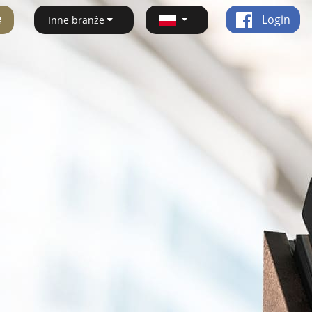
ę
Login
Inne branże