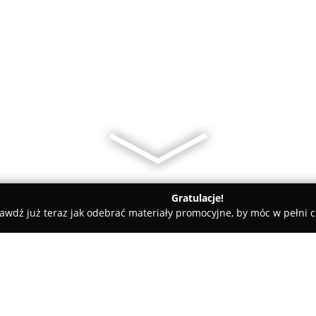
Gratulacje!
awdź już teraz jak odebrać materiały promocyjne, by móc w pełni c
a Okien i Drzwi SAPOR