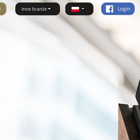
ę
Login
Inne branże