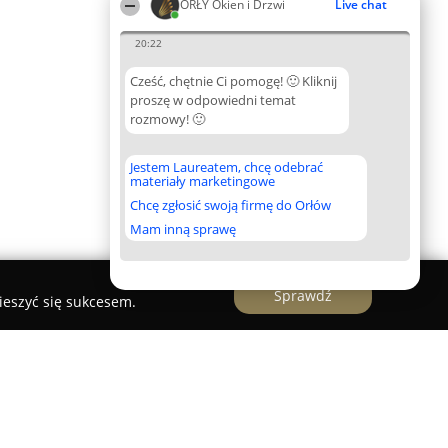
ORŁY Okien i Drzwi
Live chat
20:22
Cześć, chętnie Ci pomogę! 🙂 Kliknij
proszę w odpowiedni temat
rozmowy! 🙂
Jestem Laureatem, chcę odebrać
materiały marketingowe
Chcę zgłosić swoją firmę do Orłów
Mam inną sprawę
Sprawdź
ieszyć się sukcesem.