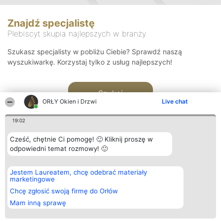
Znajdź specjalistę
Plebiscyt skupia najlepszych w branży
Szukasz specjalisty w pobliżu Ciebie? Sprawdź naszą
wyszukiwarkę. Korzystaj tylko z usług najlepszych!
Szukaj
ORŁY Okien i Drzwi
Live chat
19:02
Cześć, chętnie Ci pomogę! 🙂 Kliknij proszę w
odpowiedni temat rozmowy! 🙂
Organizator plebiscytu
Plebiscyt
Kontakt
Jestem Laureatem, chcę odebrać materiały
Bright Side Solutions sp. z o.
Laureaci
Kontakt
marketingowe
o. sp. k.
Lista
ul. Ruska 22
wszystkich
Chcę zgłosić swoją firmę do Orłów
Wrocław 50-079
Laureatów
Mam inną sprawę
KRS 0000749100 | Regon
Zasady
381313360 | NIP 8943132676
Regulamin
+48 508 492 400
Polityka