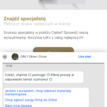
Znajdź specjalistę
Plebiscyt skupia najlepszych w branży
Szukasz specjalisty w pobliżu Ciebie? Sprawdź naszą
wyszukiwarkę. Korzystaj tylko z usług najlepszych!
Szukaj
ORŁY Okien i Drzwi
Live chat
15:55
Cześć, chętnie Ci pomogę! 🙂 Kliknij proszę w
odpowiedni temat rozmowy! 🙂
Organizator plebiscytu
Plebiscyt
Kontakt
Jestem Laureatem, chcę odebrać materiały
Bright Side Solutions sp. z o.
Laureaci
Kontakt
marketingowe
o. sp. k.
Lista
ul. Ruska 22
wszystkich
Chcę zgłosić swoją firmę do Orłów
Wrocław 50-079
Laureatów
Mam inną sprawę
KRS 0000749100 | Regon
Zasady