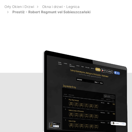
Orły Okien i Drzwi
Okna i drzwi - Legnica
Prestiż - Robert Regmunt vel Sobieszczański