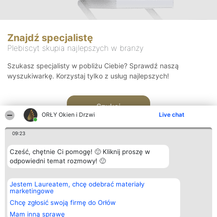
Znajdź specjalistę
Plebiscyt skupia najlepszych w branży
Szukasz specjalisty w pobliżu Ciebie? Sprawdź naszą
wyszukiwarkę. Korzystaj tylko z usług najlepszych!
Szukaj
ORŁY Okien i Drzwi
Live chat
09:23
Cześć, chętnie Ci pomogę! 🙂 Kliknij proszę w
odpowiedni temat rozmowy! 🙂
Organizator plebiscytu
Plebiscyt
Kontakt
Jestem Laureatem, chcę odebrać materiały
Bright Side Solutions sp. z o.
Laureaci
Kontakt
marketingowe
o. sp. k.
Lista
ul. Ruska 22
wszystkich
Chcę zgłosić swoją firmę do Orłów
Wrocław 50-079
Laureatów
Mam inną sprawę
KRS 0000749100 | Regon
Zasady