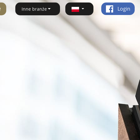
ę
Login
Inne branże