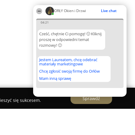
ORŁY Okien i Drzwi
Live chat
04:21
Cześć, chętnie Ci pomogę! 🙂 Kliknij
proszę w odpowiedni temat
rozmowy! 🙂
Jestem Laureatem, chcę odebrać
materiały marketingowe
Chcę zgłosić swoją firmę do Orłów
Mam inną sprawę
Sprawdź
ieszyć się sukcesem.