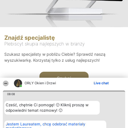
Znajdź specjalistę
Plebiscyt skupia najlepszych w branży
Szukasz specjalisty w pobliżu Ciebie? Sprawdź naszą
wyszukiwarkę. Korzystaj tylko z usług najlepszych!
Szukaj
ORŁY Okien i Drzwi
Live chat
08:08
Cześć, chętnie Ci pomogę! 🙂 Kliknij proszę w
odpowiedni temat rozmowy! 🙂
Organizator plebiscytu
Plebiscyt
Kontakt
Jestem Laureatem, chcę odebrać materiały
Bright Side Solutions sp. z o.
Laureaci
Kontakt