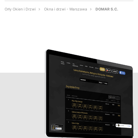
Orły Okien i Drzwi
Okna i drzwi - Warszawa
DOMAR S.C.