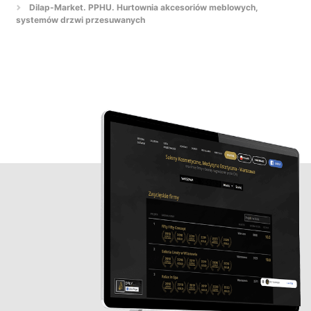
Dilap-Market. PPHU. Hurtownia akcesoriów meblowych,
systemów drzwi przesuwanych