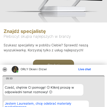
Znajdź specjalistę
Plebiscyt skupia najlepszych w branży
Szukasz specjalisty w pobliżu Ciebie? Sprawdź naszą
wyszukiwarkę. Korzystaj tylko z usług najlepszych!
Szukaj
ORŁY Okien i Drzwi
Live chat
05:33
Cześć, chętnie Ci pomogę! 🙂 Kliknij proszę w
odpowiedni temat rozmowy! 🙂
Organizator plebiscytu
Plebiscyt
Kontakt
Jestem Laureatem, chcę odebrać materiały
Bright Side Solutions sp. z o.
Laureaci
Kontakt
marketingowe