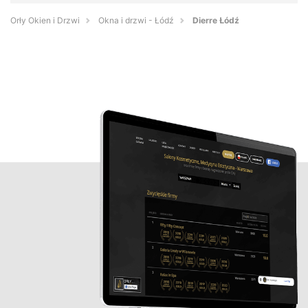
Orły Okien i Drzwi
Okna i drzwi - Łódź
Dierre Łódź