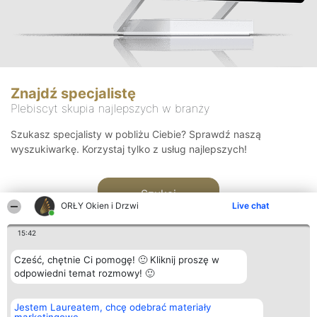
Znajdź specjalistę
Plebiscyt skupia najlepszych w branży
Szukasz specjalisty w pobliżu Ciebie? Sprawdź naszą
wyszukiwarkę. Korzystaj tylko z usług najlepszych!
Szukaj
ORŁY Okien i Drzwi
Live chat
15:42
Cześć, chętnie Ci pomogę! 🙂 Kliknij proszę w
odpowiedni temat rozmowy! 🙂
Organizator plebiscytu
Plebiscyt
Kontakt
Jestem Laureatem, chcę odebrać materiały
Bright Side Solutions sp. z o.
Laureaci
Kontakt