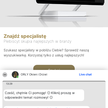
Znajdź specjalistę
Plebiscyt skupia najlepszych w branży
Szukasz specjalisty w pobliżu Ciebie? Sprawdź naszą
wyszukiwarkę. Korzystaj tylko z usług najlepszych!
Szukaj
ORŁY Okien i Drzwi
Live chat
13:29
Cześć, chętnie Ci pomogę! 🙂 Kliknij proszę w
odpowiedni temat rozmowy! 🙂
Organizator plebiscytu
Plebiscyt
Kontakt