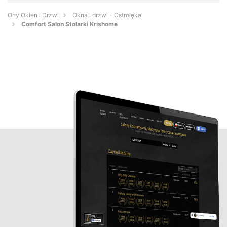
Orły Okien i Drzwi
Okna i drzwi - Ostrołęka
Comfort Salon Stolarki Krishome