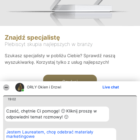
Znajdź specjalistę
Plebiscyt skupia najlepszych w branży
Szukasz specjalisty w pobliżu Ciebie? Sprawdź naszą
wyszukiwarkę. Korzystaj tylko z usług najlepszych!
Szukaj
ORŁY Okien i Drzwi
Live chat
19:02
Cześć, chętnie Ci pomogę! 🙂 Kliknij proszę w
odpowiedni temat rozmowy! 🙂
Organizator plebiscytu
Plebiscyt
Kontakt
Jestem Laureatem, chcę odebrać materiały
Bright Side Solutions sp. z o.
Laureaci
Kontakt
marketingowe
o. sp. k.
Lista