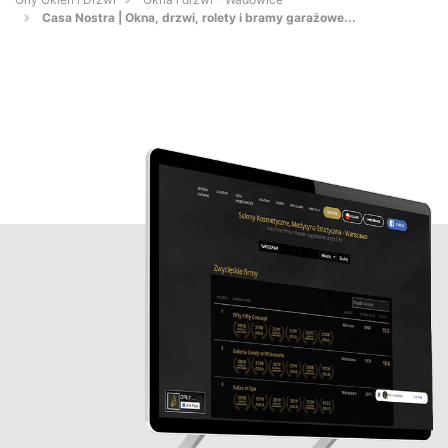
Casa Nostra | Okna, drzwi, rolety i bramy garażowe...