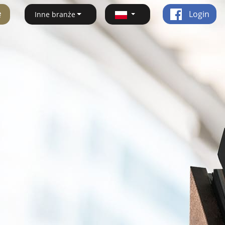
ę
Login
Inne branże