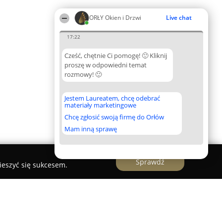
ORŁY Okien i Drzwi
Live chat
17:22
Cześć, chętnie Ci pomogę! 🙂 Kliknij
proszę w odpowiedni temat
rozmowy! 🙂
Jestem Laureatem, chcę odebrać
materiały marketingowe
Chcę zgłosić swoją firmę do Orłów
Mam inną sprawę
Sprawdź
ieszyć się sukcesem.