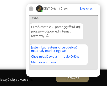
ORŁY Okien i Drzwi
Live chat
03:26
Cześć, chętnie Ci pomogę! 🙂 Kliknij
proszę w odpowiedni temat
rozmowy! 🙂
Jestem Laureatem, chcę odebrać
materiały marketingowe
Chcę zgłosić swoją firmę do Orłów
Mam inną sprawę
Sprawdź
ieszyć się sukcesem.