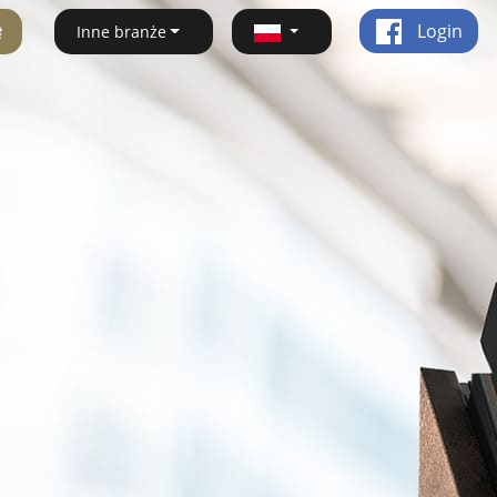
ę
Login
Inne branże