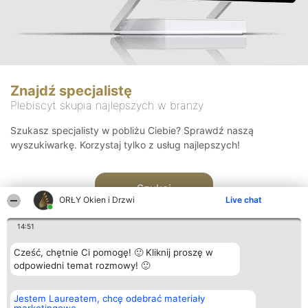
Znajdź specjalistę
Plebiscyt skupia najlepszych w branży
Szukasz specjalisty w pobliżu Ciebie? Sprawdź naszą
wyszukiwarkę. Korzystaj tylko z usług najlepszych!
Szukaj
ORŁY Okien i Drzwi
Live chat
14:51
Cześć, chętnie Ci pomogę! 🙂 Kliknij proszę w
odpowiedni temat rozmowy! 🙂
Organizator plebiscytu
Plebiscyt
Kontakt
Jestem Laureatem, chcę odebrać materiały
Bright Side Solutions sp. z o.
Laureaci
Kontakt