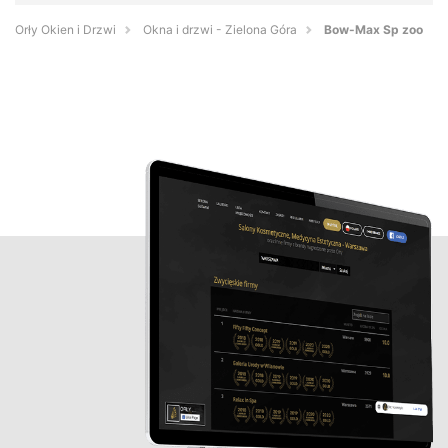
Orły Okien i Drzwi
Okna i drzwi - Zielona Góra
Bow-Max Sp zoo