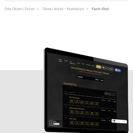
Orły Okien i Drzwi
Okna i drzwi - Krotoszyn
Fach-Stol