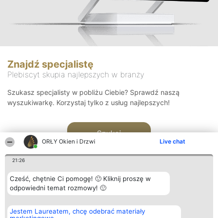
Znajdź specjalistę
Plebiscyt skupia najlepszych w branży
Szukasz specjalisty w pobliżu Ciebie? Sprawdź naszą
wyszukiwarkę. Korzystaj tylko z usług najlepszych!
Szukaj
ORŁY Okien i Drzwi
Live chat
21:26
Cześć, chętnie Ci pomogę! 🙂 Kliknij proszę w
odpowiedni temat rozmowy! 🙂
Organizator plebiscytu
Plebiscyt
Kontakt
Jestem Laureatem, chcę odebrać materiały
Bright Side Solutions sp. z o.
Laureaci
Kontakt