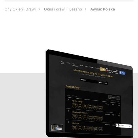
Orły Okien i Drzwi
Okna i drzwi - Leszno
Awilux Polska