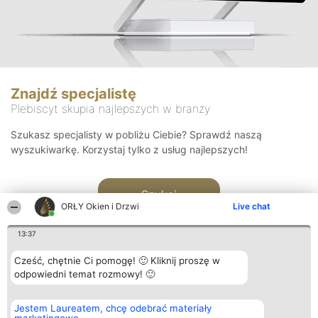
Znajdź specjalistę
Plebiscyt skupia najlepszych w branży
Szukasz specjalisty w pobliżu Ciebie? Sprawdź naszą
wyszukiwarkę. Korzystaj tylko z usług najlepszych!
Szukaj
ORŁY Okien i Drzwi
Live chat
13:37
Cześć, chętnie Ci pomogę! 🙂 Kliknij proszę w
odpowiedni temat rozmowy! 🙂
Organizator plebiscytu
Plebiscyt
Kontakt
Jestem Laureatem, chcę odebrać materiały
Bright Side Solutions sp. z o.
Laureaci
Kontakt