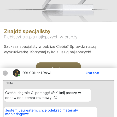
Znajdź specjalistę
Plebiscyt skupia najlepszych w branży
Szukasz specjalisty w pobliżu Ciebie? Sprawdź naszą
wyszukiwarkę. Korzystaj tylko z usług najlepszych!
Szukaj
ORŁY Okien i Drzwi
Live chat
15:57
Cześć, chętnie Ci pomogę! 🙂 Kliknij proszę w
odpowiedni temat rozmowy! 🙂
Organizator plebiscytu
Plebiscyt
Kontakt
Jestem Laureatem, chcę odebrać materiały
Bright Side Solutions sp. z o.
Laureaci
Kontakt
marketingowe
o. sp. k.
Lista