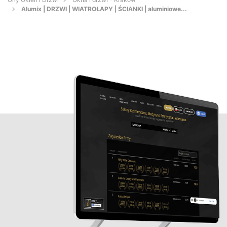
Alumix | DRZWI | WIATROŁAPY | ŚCIANKI | aluminiowe...