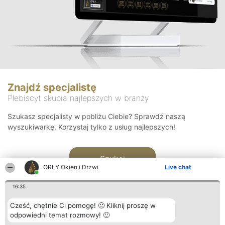
Znajdź specjalistę
Plebiscyt skupia najlepszych w branży
Szukasz specjalisty w pobliżu Ciebie? Sprawdź naszą
wyszukiwarkę. Korzystaj tylko z usług najlepszych!
Szukaj
ORŁY Okien i Drzwi
Live chat
16:35
Cześć, chętnie Ci pomogę! 🙂 Kliknij proszę w
odpowiedni temat rozmowy! 🙂