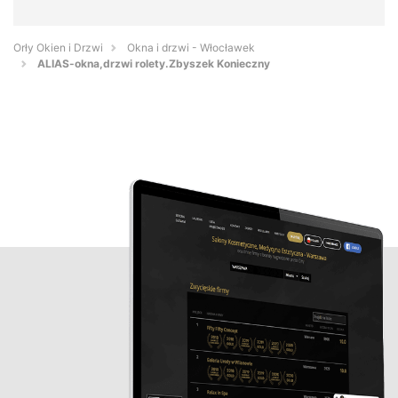
Orły Okien i Drzwi
Okna i drzwi - Włocławek
ALIAS-okna,drzwi rolety.Zbyszek Konieczny