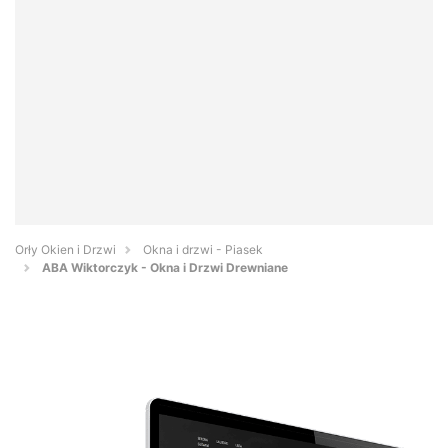
Orły Okien i Drzwi
Okna i drzwi - Piasek
ABA Wiktorczyk - Okna i Drzwi Drewniane