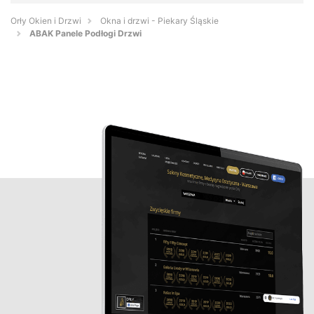
Orły Okien i Drzwi
Okna i drzwi - Piekary Śląskie
ABAK Panele Podłogi Drzwi