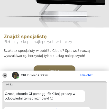
Znajdź specjalistę
Plebiscyt skupia najlepszych w branży
Szukasz specjalisty w pobliżu Ciebie? Sprawdź naszą
wyszukiwarkę. Korzystaj tylko z usług najlepszych!
Szukaj
ORŁY Okien i Drzwi
Live chat
04:32
Cześć, chętnie Ci pomogę! 🙂 Kliknij proszę w
odpowiedni temat rozmowy! 🙂
Organizator plebiscytu
Plebiscyt
Kontakt