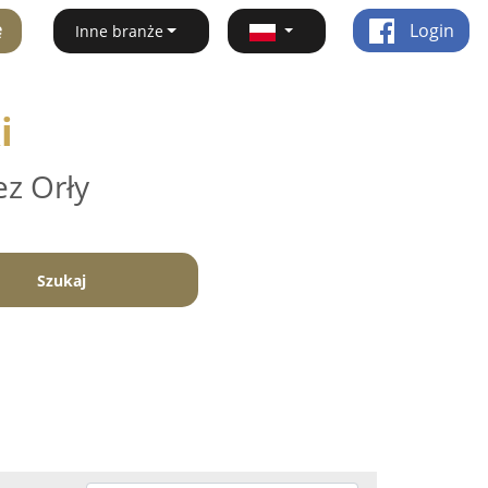
ę
Login
Inne branże
i
ez Orły
Szukaj