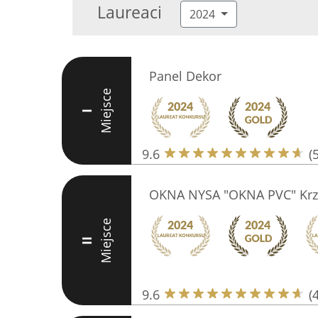
Laureaci
2024
Panel Dekor
Miejsce
I
9.6
(
OKNA NYSA "OKNA PVC" Krzy
Miejsce
II
9.6
(