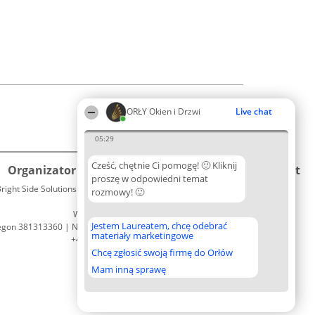
ORŁY Okien i Drzwi
Live chat
05:29
Cześć, chętnie Ci pomogę! 🙂 Kliknij
Organizator plebiscytu
Plebiscyt
Kontakt
proszę w odpowiedni temat
right Side Solutions sp. z o. o. sp. k.
Laureaci
rozmowy! 🙂
Kontakt
ul. Ruska 22
Lista
Wrocław 50-079
wszystkich
Jestem Laureatem, chcę odebrać
egon 381313360 | NIP 8943132676
Laureatów
materiały marketingowe
+48 508 492 400
Zasady
Chcę zgłosić swoją firmę do Orłów
Regulamin
Polityka
Mam inną sprawę
Prywatności