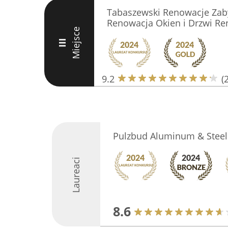
Tabaszewski Renowacje Zab
Renowacja Okien i Drzwi Ren
Miejsce
III
9.2
(
Pulzbud Aluminum & Stee
Laureaci
8.6