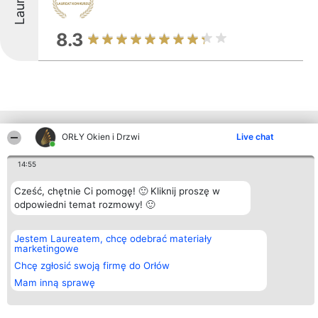
8.3
Inne firmy z województwa
ORŁY Okien i Drzwi
Live chat
14:55
Organizator plebiscytu
Plebiscyt
Kontakt
Cześć, chętnie Ci pomogę! 🙂 Kliknij proszę w
Bright Side Solutions sp. z o.
Laureaci
Kontakt
odpowiedni temat rozmowy! 🙂
o. sp. k.
Lista
ul. Ruska 22
wszystkich
Wrocław 50-079
Laureatów
KRS 0000749100 | Regon
Zasady
Jestem Laureatem, chcę odebrać materiały
381313360 | NIP 8943132676
Regulamin
marketingowe
+48 508 492 400
Polityka
Chcę zgłosić swoją firmę do Orłów
Prywatności
Mam inną sprawę