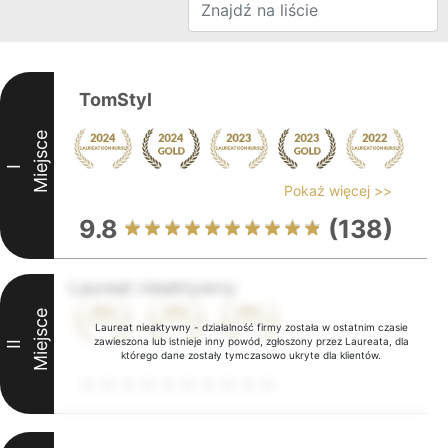
TomStyl
Miejsce
I
Pokaż więcej >>
9.8
(138)
Laureat nieaktywny
Miejsce
Laureat nieaktywny - działalność firmy została w ostatnim czasie
zawieszona lub istnieje inny powód, zgłoszony przez Laureata, dla
II
którego dane zostały tymczasowo ukryte dla klientów.