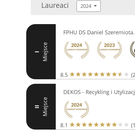
Laureaci
2024
FPHU DS Daniel Szeremiota..
Miejsce
I
8.5
(
DEKOS - Recykling i Utylizac
Miejsce
II
8.1
(