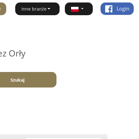
ę
Login
Inne branże
ez Orły
Szukaj