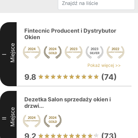
Fintecnic Producent i Dystrybutor
Okien
Miejsce
I
Pokaż więcej >>
9.8
(74)
Dezetka Salon sprzedaży okien i
drzwi...
Miejsce
II
9.2
(73)