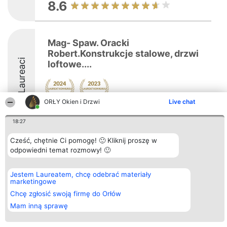
8.6
Mag- Spaw. Oracki
Robert.Konstrukcje stalowe, drzwi
Laureaci
loftowe....
ORŁY Okien i Drzwi
Live chat
8.4
18:27
Cześć, chętnie Ci pomogę! 🙂 Kliknij proszę w
Organizator plebiscytu
odpowiedni temat rozmowy! 🙂
Plebiscyt
Kontakt
Bright Side Solutions sp. z o.
Laureaci
Kontakt
o. sp. k.
Lista
ul. Ruska 22
wszystkich
Jestem Laureatem, chcę odebrać materiały
Wrocław 50-079
Laureatów
marketingowe
KRS 0000749100 | Regon
Zasady
Chcę zgłosić swoją firmę do Orłów
381313360 | NIP 8943132676
Regulamin
+48 508 492 400
Polityka
Mam inną sprawę
Prywatności