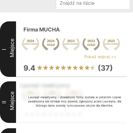
Firma MUCHA
Miejsce
I
Pokaż więcej >>
9.4
(37)
Laureat nieaktywny
Miejsce
Laureat nieaktywny - działalność firmy została w ostatnim czasie
zawieszona lub istnieje inny powód, zgłoszony przez Laureata, dla
II
którego dane zostały tymczasowo ukryte dla klientów.