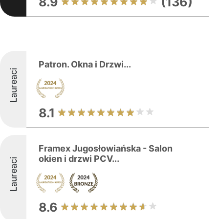
8.9
(136)
Patron. Okna i Drzwi...
Laureaci
8.1
Framex Jugosłowiańska - Salon
okien i drzwi PCV...
Laureaci
8.6