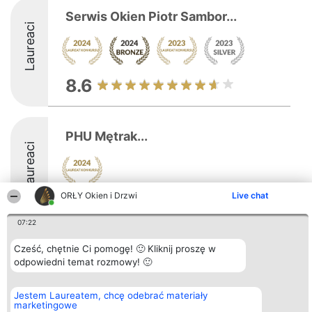
Serwis Okien Piotr Sambor...
Laureaci
8.6
PHU Mętrak...
Laureaci
ORŁY Okien i Drzwi
Live chat
8.3
07:22
Cześć, chętnie Ci pomogę! 🙂 Kliknij proszę w
Organizator plebiscytu
Plebiscyt
Kontakt
odpowiedni temat rozmowy! 🙂
Bright Side Solutions sp. z o.
Laureaci
Kontakt
o. sp. k.
Lista
ul. Ruska 22
wszystkich
Jestem Laureatem, chcę odebrać materiały
Wrocław 50-079
Laureatów
marketingowe
KRS 0000749100 | Regon
Zasady