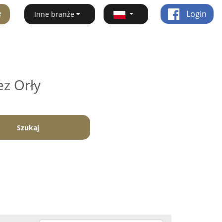
ę
Login
Inne branże
ez Orły
Szukaj