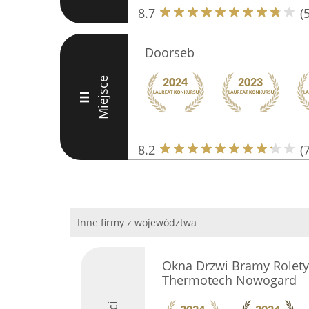
8.7
(
Doorseb
Miejsce
III
8.2
(
Inne firmy z województwa
Okna Drzwi Bramy Rolety
Thermotech Nowogard