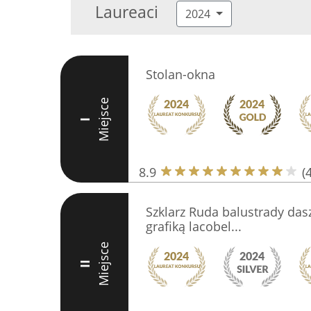
Laureaci
2024
Stolan-okna
Miejsce
I
8.9
(
Szklarz Ruda balustrady dasz
grafiką lacobel...
Miejsce
II