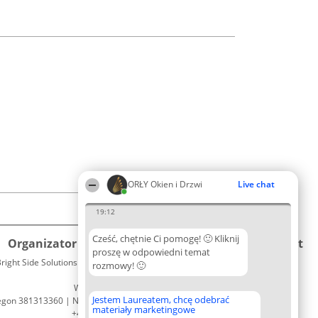
ORŁY Okien i Drzwi
Live chat
19:12
Cześć, chętnie Ci pomogę! 🙂 Kliknij
Organizator plebiscytu
Plebiscyt
Kontakt
proszę w odpowiedni temat
right Side Solutions sp. z o. o. sp. k.
Laureaci
rozmowy! 🙂
Kontakt
ul. Ruska 22
Lista
Wrocław 50-079
wszystkich
Jestem Laureatem, chcę odebrać
egon 381313360 | NIP 8943132676
Laureatów
materiały marketingowe
+48 508 492 400
Zasady