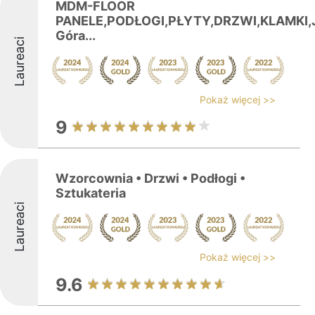
MDM-FLOOR
PANELE,PODŁOGI,PŁYTY,DRZWI,KLAMKI,J
Góra...
Laureaci
Pokaż więcej >>
9
Wzorcownia • Drzwi • Podłogi •
Sztukateria
Laureaci
Pokaż więcej >>
9.6