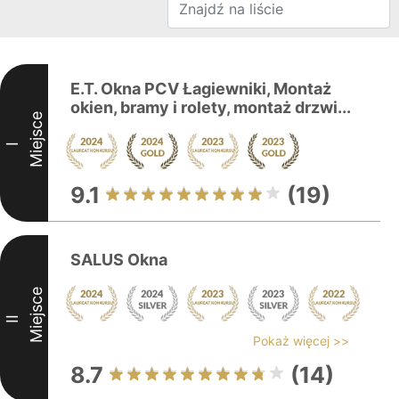
E.T. Okna PCV Łagiewniki, Montaż
okien, bramy i rolety, montaż drzwi...
Miejsce
I
9.1
(19)
SALUS Okna
Miejsce
II
Pokaż więcej >>
8.7
(14)