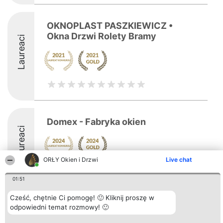
OKNOPLAST PASZKIEWICZ •
Okna Drzwi Rolety Bramy
Laureaci
Domex - Fabryka okien
Laureaci
ORŁY Okien i Drzwi
Live chat
8.9
01:51
Cześć, chętnie Ci pomogę! 🙂 Kliknij proszę w
Organizator plebiscytu
Plebiscyt
Kontakt
odpowiedni temat rozmowy! 🙂
Bright Side Solutions sp. z o.
Laureaci
Kontakt
o. sp. k.
Lista