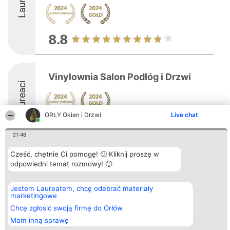
8.8
Vinylownia Salon Podłóg i Drzwi
Laureaci
ORŁY Okien i Drzwi
Live chat
9.3
21:46
Cześć, chętnie Ci pomogę! 🙂 Kliknij proszę w
Organizator plebiscytu
odpowiedni temat rozmowy! 🙂
Plebiscyt
Kontakt
Bright Side Solutions sp. z o.
Laureaci
Kontakt
o. sp. k.
Lista
ul. Ruska 22
wszystkich
Jestem Laureatem, chcę odebrać materiały
Wrocław 50-079
Laureatów
marketingowe
KRS 0000749100 | Regon
Zasady
Chcę zgłosić swoją firmę do Orłów
381313360 | NIP 8943132676
Regulamin
+48 508 492 400
Polityka
Mam inną sprawę
Prywatności