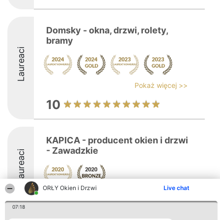
Domsky - okna, drzwi, rolety,
bramy
Laureaci
Pokaż więcej >>
10
KAPICA - producent okien i drzwi
- Zawadzkie
Laureaci
ORŁY Okien i Drzwi
Live chat
07:18