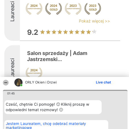
Laureaci
Pokaż więcej >>
9.2
Salon sprzedaży | Adam
Jastrzemski...
Laureaci
ORŁY Okien i Drzwi
Live chat
8.4
01:45
Cześć, chętnie Ci pomogę! 🙂 Kliknij proszę w
Organizator plebiscytu
Plebiscyt
Kontakt
odpowiedni temat rozmowy! 🙂
Bright Side Solutions sp. z o.
Laureaci
Kontakt
o. sp. k.
Lista
ul. Ruska 22
wszystkich
Jestem Laureatem, chcę odebrać materiały
Wrocław 50-079
Laureatów
marketingowe