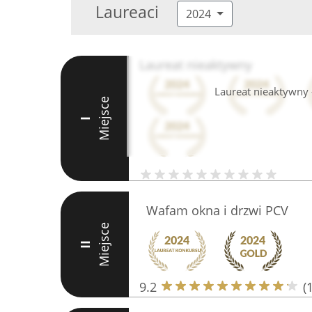
Laureaci
2024
Laureat nieaktywny
Laureat nieaktywny -
Miejsce
I
Wafam okna i drzwi PCV
Miejsce
II
9.2
(