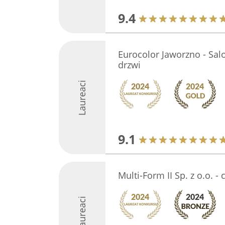
9.4
Eurocolor Jaworzno - Sal
drzwi
Laureaci
9.1
Multi-Form II Sp. z o.o. - c
Laureaci