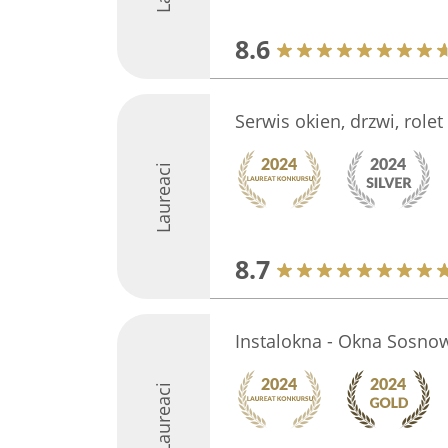
8.6
Serwis okien, drzwi, rolet
Laureaci
8.7
Instalokna - Okna Sosno
Laureaci