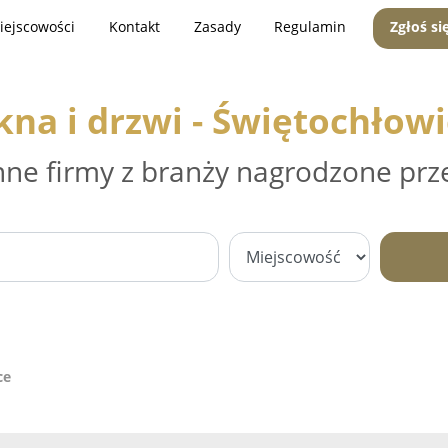
iejscowości
Kontakt
Zasady
Regulamin
Zgłoś si
na i drzwi - Świętochłow
nne firmy z branży nagrodzone prz
ce