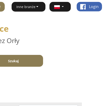
ę
Login
Inne branże
ice
ez Orły
Szukaj