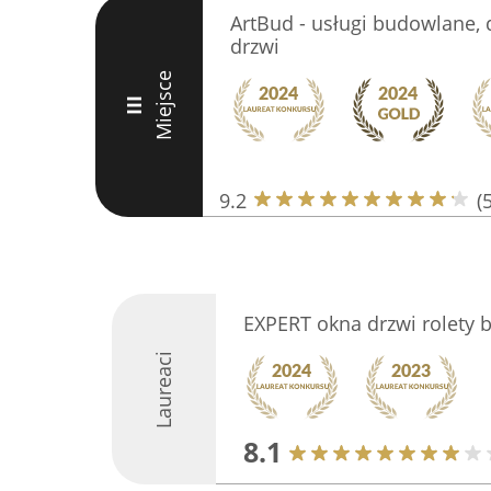
ArtBud - usługi budowlane, d
drzwi
Miejsce
III
9.2
(
EXPERT okna drzwi rolety b
Laureaci
8.1