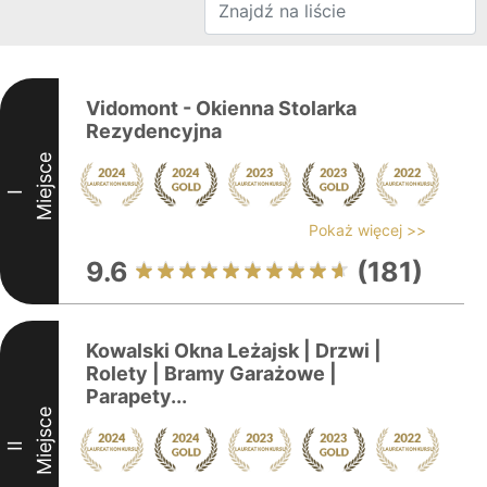
Vidomont - Okienna Stolarka
Rezydencyjna
Miejsce
I
Pokaż więcej >>
9.6
(181)
Kowalski Okna Leżajsk | Drzwi |
Rolety | Bramy Garażowe |
Parapety...
Miejsce
II