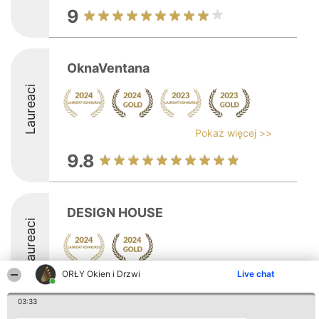
9
OknaVentana
Laureaci
Pokaż więcej >>
9.8
DESIGN HOUSE
Laureaci
ORŁY Okien i Drzwi
Live chat
9.5
03:33