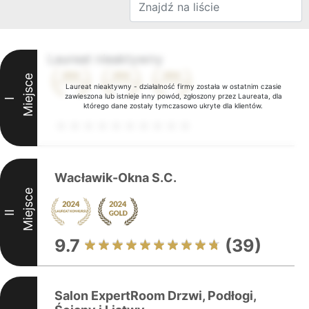
Laureat nieaktywny
Miejsce
Laureat nieaktywny - działalność firmy została w ostatnim czasie
zawieszona lub istnieje inny powód, zgłoszony przez Laureata, dla
I
którego dane zostały tymczasowo ukryte dla klientów.
Wacławik-Okna S.C.
Miejsce
II
9.7
(39)
Salon ExpertRoom Drzwi, Podłogi,