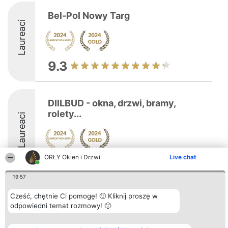
Bel-Pol Nowy Targ
Laureaci
9.3
DIILBUD - okna, drzwi, bramy,
rolety...
Laureaci
ORŁY Okien i Drzwi
Live chat
8.8
19:57
Cześć, chętnie Ci pomogę! 🙂 Kliknij proszę w
Organizator plebiscytu
Plebiscyt
Kontakt
odpowiedni temat rozmowy! 🙂
Bright Side Solutions sp. z o.
Laureaci
Kontakt
o. sp. k.
Lista
ul. Ruska 22
wszystkich