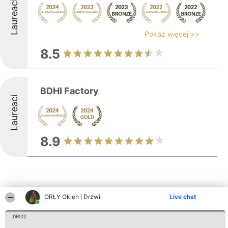
Laureaci
Pokaż więcej >>
8.5
BDHI Factory
Laureaci
8.9
ORŁY Okien i Drzwi
Live chat
Inne firmy z województwa
09:02