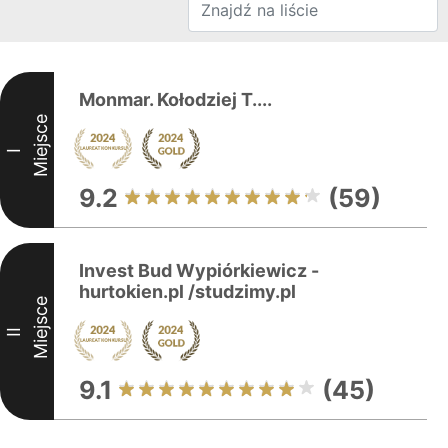
Monmar. Kołodziej T....
Miejsce
I
9.2
(59)
Invest Bud Wypiórkiewicz -
hurtokien.pl /studzimy.pl
Miejsce
II
9.1
(45)