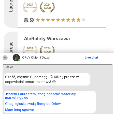
Laureaci
8.9
AleRolety Warszawa
Laureaci
ORŁY Okien i Drzwi
Live chat
9.6
02:44
Cześć, chętnie Ci pomogę! 🙂 Kliknij proszę w
Organizator plebiscytu
odpowiedni temat rozmowy! 🙂
Plebiscyt
Kontakt
Bright Side Solutions sp. z o.
Laureaci
Kontakt
o. sp. k.
Lista
ul. Ruska 22
wszystkich
Jestem Laureatem, chcę odebrać materiały
Wrocław 50-079
Laureatów
marketingowe
KRS 0000749100 | Regon
Zasady
Chcę zgłosić swoją firmę do Orłów
381313360 | NIP 8943132676
Regulamin
+48 508 492 400
Polityka
Mam inną sprawę
Prywatności