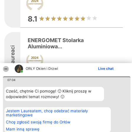
8.1
ENERGOMET Stolarka
Aluminiowa...
Laureaci
ORŁY Okien i Drzwi
Live chat
8.3
07:04
Cześć, chętnie Ci pomogę! 🙂 Kliknij proszę w
Organizator plebiscytu
Plebiscyt
Kontakt
odpowiedni temat rozmowy! 🙂
Bright Side Solutions sp. z o.
Laureaci
Kontakt
o. sp. k.
Lista
ul. Ruska 22
wszystkich
Jestem Laureatem, chcę odebrać materiały
Wrocław 50-079
Laureatów
marketingowe
KRS 0000749100 | Regon
Zasady
Chcę zgłosić swoją firmę do Orłów
381313360 | NIP 8943132676
Regulamin
+48 508 492 400
Polityka
Mam inną sprawę
Prywatności