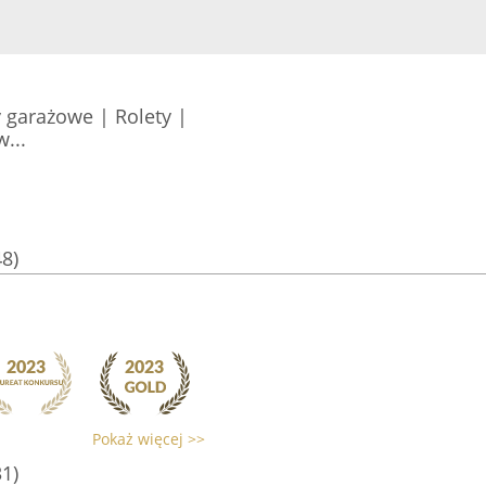
garażowe | Rolety |
...
48)
Pokaż więcej >>
31)