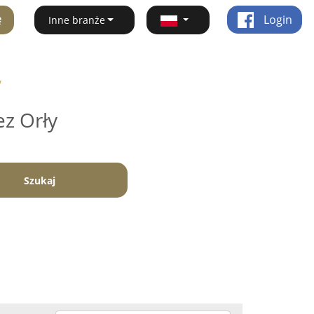
ę
Login
Inne branże
w
ez Orły
Szukaj