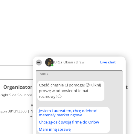
ORŁY Okien i Drzwi
Live chat
08:15
Cześć, chętnie Ci pomogę! 🙂 Kliknij
Organizator plebiscytu
Plebiscyt
Kontakt
proszę w odpowiedni temat
right Side Solutions sp. z o. o. sp. k.
Laureaci
rozmowy! 🙂
Kontakt
ul. Ruska 22
Lista
Wrocław 50-079
wszystkich
Jestem Laureatem, chcę odebrać
egon 381313360 | NIP 8943132676
Laureatów
materiały marketingowe
+48 508 492 400
Zasady
Chcę zgłosić swoją firmę do Orłów
Regulamin
Polityka
Mam inną sprawę
Prywatności