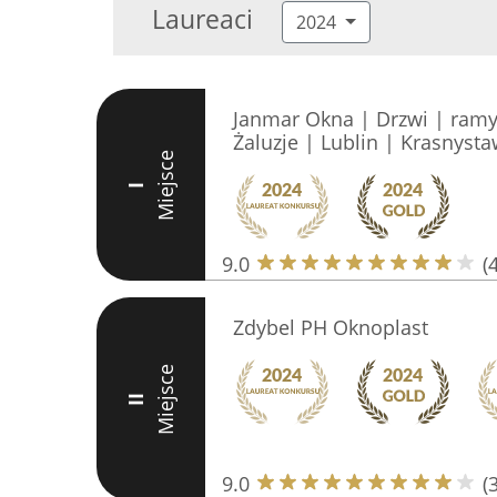
Laureaci
2024
Janmar Okna | Drzwi | ramy 
Żaluzje | Lublin | Krasnystaw
Miejsce
I
9.0
(
Zdybel PH Oknoplast
Miejsce
II
9.0
(